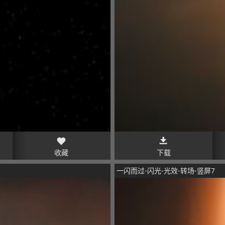
收藏
下载
一闪而过-闪光-光效-转场-竖屏7