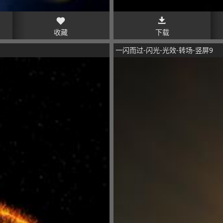
收藏
下载
一闪而过-闪光-光效-转场-竖屏9