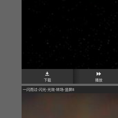
下载
播放
一闪而过-闪光-光效-转场-竖屏8