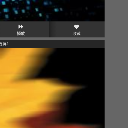
播放
收藏
方屏1