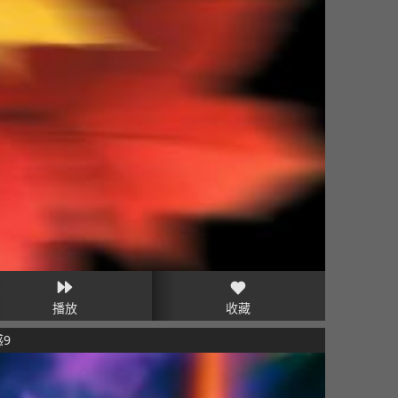
播放
收藏
9