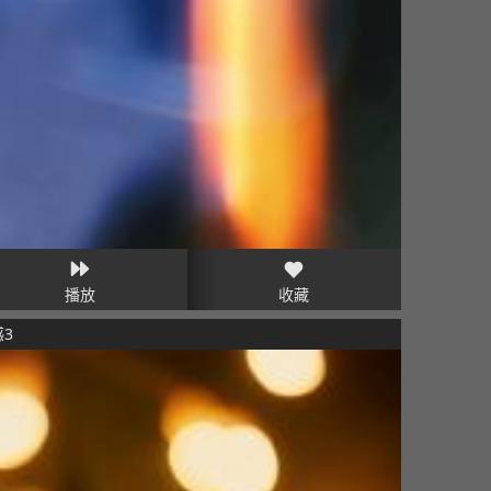
播放
收藏
3