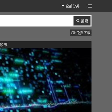
全部分类
搜索
免费下载
-股市