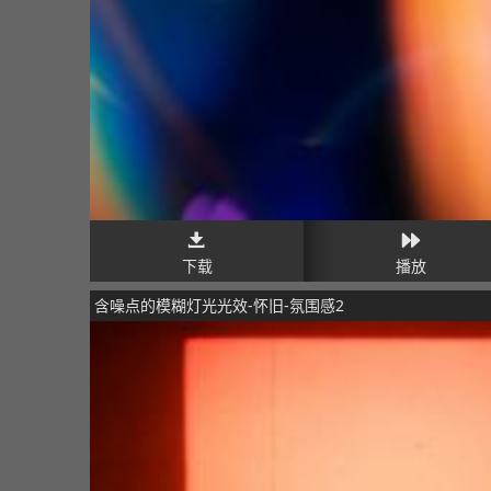
下载
播放
含噪点的模糊灯光光效-怀旧-氛围感2