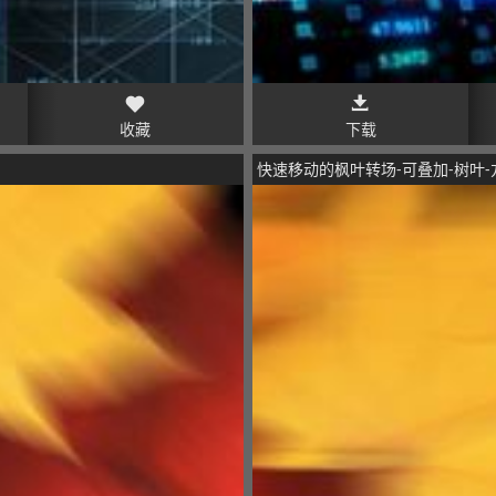
收藏
下载
快速移动的枫叶转场-可叠加-树叶-