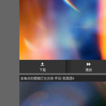
下载
播放
含噪点的模糊灯光光效-怀旧-氛围感6