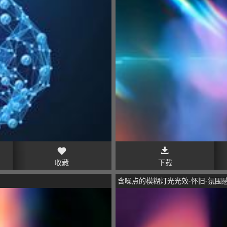
收藏
下载
含噪点的模糊灯光光效-怀旧-氛围感