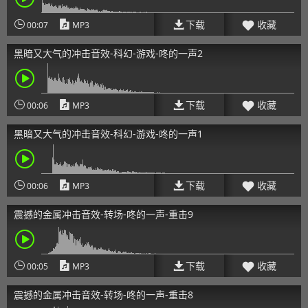
下载
收藏
00:07
MP3
黑暗又大气的冲击音效-科幻-游戏-咚的一声2
下载
收藏
00:06
MP3
黑暗又大气的冲击音效-科幻-游戏-咚的一声1
下载
收藏
00:06
MP3
震撼的金属冲击音效-转场-咚的一声-重击9
下载
收藏
00:05
MP3
震撼的金属冲击音效-转场-咚的一声-重击8