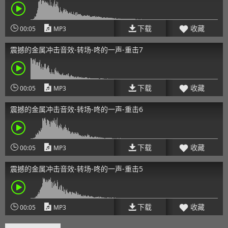
下载
收藏
00:05
MP3
震撼的金属冲击音效-转场-咚的一声-重击7
下载
收藏
00:05
MP3
震撼的金属冲击音效-转场-咚的一声-重击6
下载
收藏
00:05
MP3
震撼的金属冲击音效-转场-咚的一声-重击5
下载
收藏
00:05
MP3