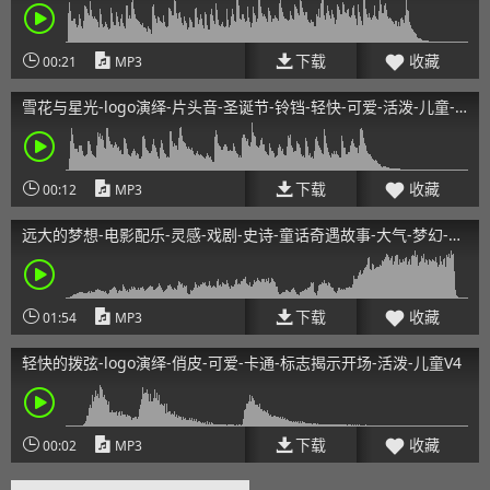
快乐20s
下载
收藏
00:21
MP3
雪花与星光-logo演绎-片头音-圣诞节-铃铛-轻快-可爱-活泼-儿童-
快乐10s
下载
收藏
00:12
MP3
远大的梦想-电影配乐-灵感-戏剧-史诗-童话奇遇故事-大气-梦幻-奇
妙旅程
下载
收藏
01:54
MP3
轻快的拨弦-logo演绎-俏皮-可爱-卡通-标志揭示开场-活泼-儿童V4
下载
收藏
00:02
MP3