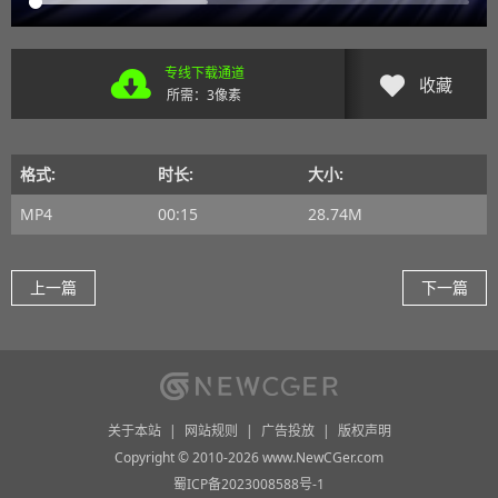
专线下载通道
收藏
所需：3像素
格式:
时长:
大小:
MP4
00:15
28.74M
上一篇
下一篇
关于本站
|
网站规则
|
广告投放
|
版权声明
Copyright © 2010-2026 www.NewCGer.com
蜀ICP备2023008588号-1