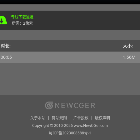
专线下载通道
所需：2像素
时长:
大小:
00:05
1.56M
关于本站
|
网站规则
|
广告投放
|
版权声明
Copyright © 2010-2026 www.NewCGer.com
蜀ICP备2023008588号-1