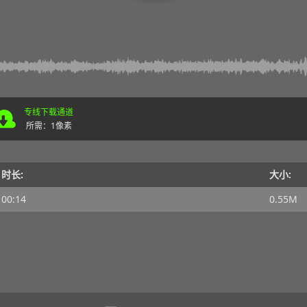
专线下载通道
所需：1像素
时长:
大小:
00:14
0.55M