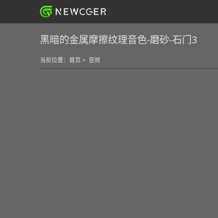
黑暗的金属摩擦纹理音色-磨砂-石门3
当前位置：
首页
>
音效