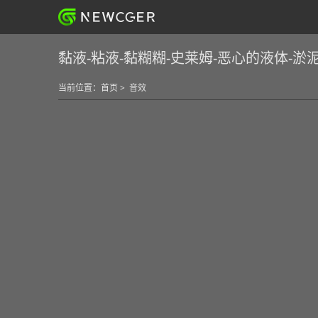
黏液-粘液-黏糊糊-史莱姆-恶心的液体-淤泥
当前位置：
首页
>
音效