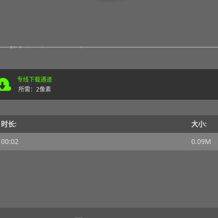
专线下载通道
所需：2像素
时长:
大小:
00:02
0.09M