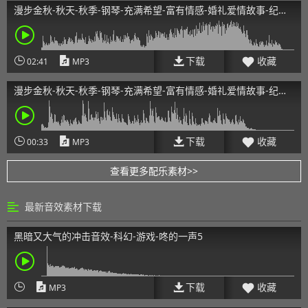
漫步金秋-秋天-秋季-钢琴-充满希望-富有情感-婚礼爱情故事-纪录
片-感动full
下载
收藏
02:41
MP3
漫步金秋-秋天-秋季-钢琴-充满希望-富有情感-婚礼爱情故事-纪录
片-感动30s
下载
收藏
00:33
MP3
查看更多配乐素材>>
最新音效素材下载
黑暗又大气的冲击音效-科幻-游戏-咚的一声5
下载
收藏
MP3