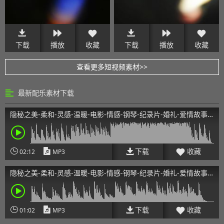
下载
播放
收藏
下载
播放
收藏
查看更多短视频素材>>
最新配乐素材下载
隐秘之美-柔和-灵感-温暖-电影-情感-钢琴-纪录片-婚礼-爱情故事-
浪漫full
下载
收藏
02:12
MP3
隐秘之美-柔和-灵感-温暖-电影-情感-钢琴-纪录片-婚礼-爱情故事-
浪漫1m
下载
收藏
01:02
MP3