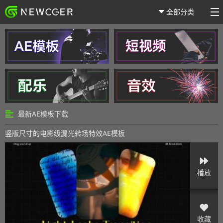
全部分类
最新AE模板下载
竖版尺寸的电影级漏光转场特效AE模板
播放
收藏