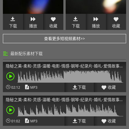
下载
播放
收藏
下载
播放
收藏
查看更多短视频素材>>
最新配乐素材下载
隐秘之美-柔和-灵感-温暖-电影-情感-钢琴-纪录片-婚礼-爱情故事-
浪漫full
下载
收藏
02:12
MP3
隐秘之美-柔和-灵感-温暖-电影-情感-钢琴-纪录片-婚礼-爱情故事-
浪漫1m
下载
收藏
01:02
MP3