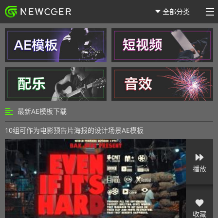
全部分类
最新AE模板下载
10组可作为电影预告片海报的设计场景AE模板
播放
收藏