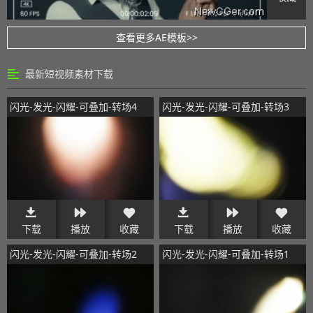
查看更多AE模板>>
最新短视频素材下载
闪光-发光-闪耀-可叠加-转场4
闪光-发光-闪耀-可叠加-转场3
下载
播放
收藏
下载
播放
收藏
闪光-发光-闪耀-可叠加-转场2
闪光-发光-闪耀-可叠加-转场1