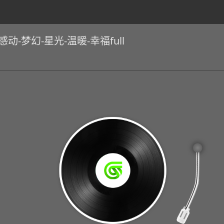
动-梦幻-星光-温暖-幸福full