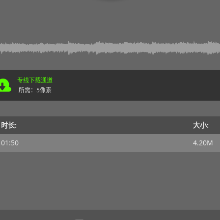
专线下载通道
所需：5像素
时长:
大小:
01:50
4.20M