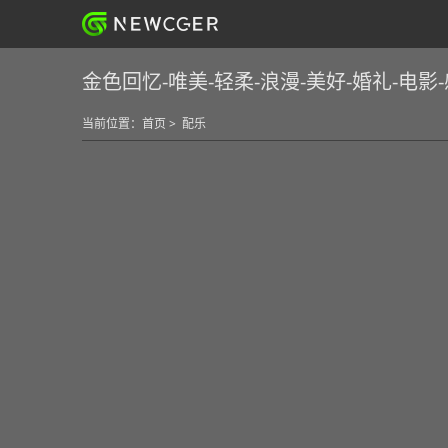
金色回忆-唯美-轻柔-浪漫-美好-婚礼-电影-感
当前位置：
首页
>
配乐