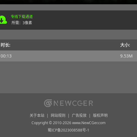
专线下载通道
所需：3像素
时长:
大小:
00:13
9.53M
关于本站
|
网站规则
|
广告投放
|
版权声明
Copyright © 2010-2026 www.NewCGer.com
蜀ICP备2023008588号-1