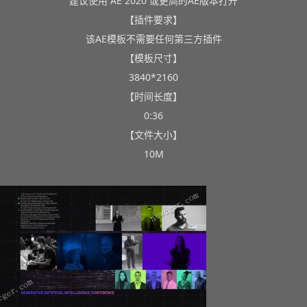
建议使用 AE 2020 或更高的AE版本打开
【插件要求】
该AE模板不需要任何第三方插件
【模板尺寸】
3840*2160
【时间长度】
0:36
【文件大小】
10M