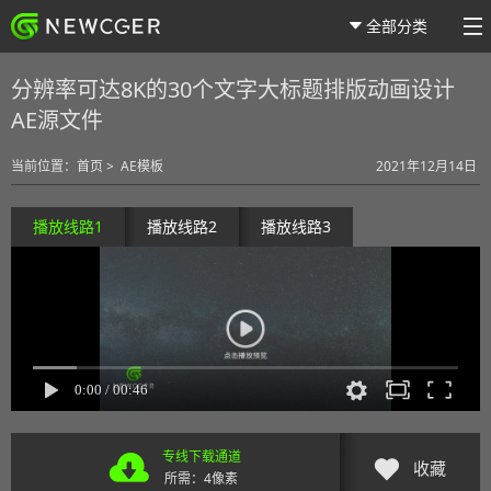
全部分类
分辨率可达8K的30个文字大标题排版动画设计
AE源文件
当前位置：
首页
>
AE模板
2021年12月14日
播放线路1
播放线路2
播放线路3
专线下载通道
收藏
所需：4像素