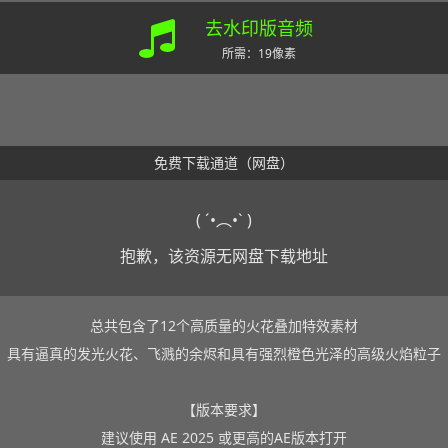
去水印版音频
所需：19像素
免费下载通道（网盘）
( ´•︵•` )
抱歉，该资源无网盘下载地址
总共包含了12个高质量的火花叠加特效素材
具有逼真的发光火花、飞溅的余烬和具有强烈橙色光泽的高级火焰粒子
【版本要求】
建议使用 AE 2025 或更高的AE版本打开