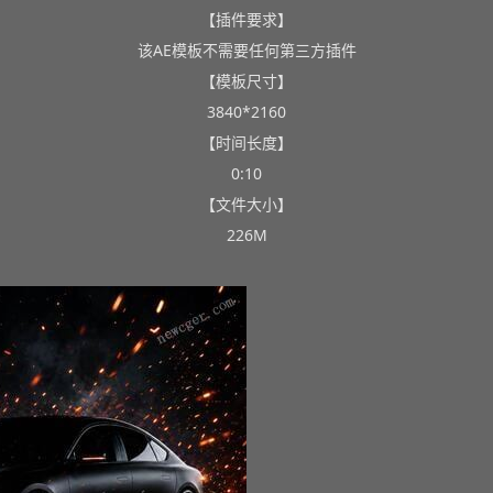
【插件要求】
该AE模板不需要任何第三方插件
【模板尺寸】
3840*2160
【时间长度】
0:10
【文件大小】
226M