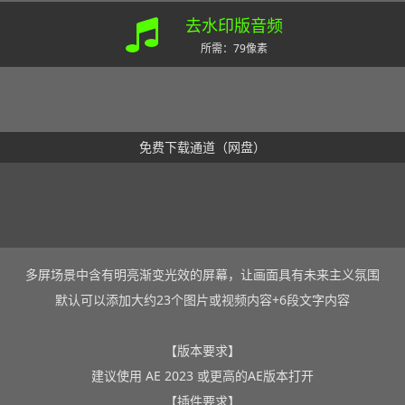
去水印版音频
所需：79像素
免费下载通道（网盘）
多屏场景中含有明亮渐变光效的屏幕，让画面具有未来主义氛围
默认可以添加大约23个图片或视频内容+6段文字内容
【版本要求】
建议使用 AE 2023 或更高的AE版本打开
【插件要求】