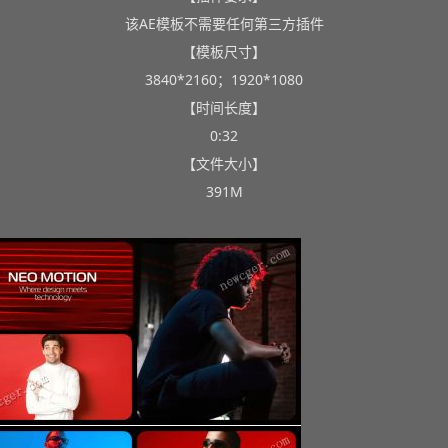
该AE模板不需要任何第三方插件
【模板尺寸】
3840*2160；1920*1080
【时间长度】
0:32
【文件大小】
391M