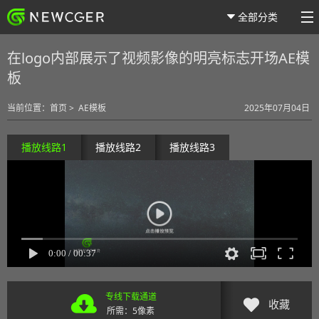
全部分类
在logo内部展示了视频影像的明亮标志开场AE模
板
当前位置：
首页
>
AE模板
2025年07月04日
播放线路1
播放线路2
播放线路3
专线下载通道
收藏
所需：5像素