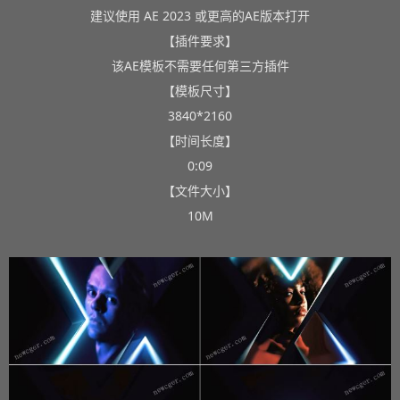
建议使用 AE 2023 或更高的AE版本打开
【插件要求】
该AE模板不需要任何第三方插件
【模板尺寸】
3840*2160
【时间长度】
0:09
【文件大小】
10M