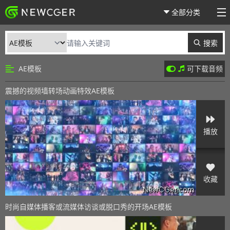
全部分类
搜索
AE模板
可下载音频
震撼的视频墙转场动画特效AE模板
播放
收藏
时尚自媒体播客或流媒体访谈或脱口秀的开场AE模板